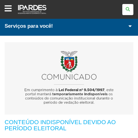
IPARDES
-
INSTITUTO
PARANAENSE
DE
Serviços para você!
DESENVOLVIMENTO
ECONÔMICO
E
SOCIAL
CONTEÚDO INDISPONÍVEL DEVIDO AO
PERÍODO ELEITORAL