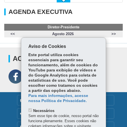
Contas Regionais (PIB)
AGENDA EXECUTIVA
Projeção Populacional 2025-2050
Diretor-Presidente
<<
Agosto 2026
>>
IPR - Índice Ipardes de Preços Regional do Paraná
Aviso de Cookies
Análise Conjuntural
Este portal utiliza cookies
ACOMPANHE
essenciais para garantir seu
funcionamento, além de cookies do
YouTube para exibição de vídeos e
do Google Analytics para coleta de
estatísticas de uso. Você pode
escolher como tratamos os cookies
a partir das opções abaixo.
Para mais informações, acesse
DENUNCIE CORRUPÇÃO
nossa Política de Privacidade.
Necessários
OUVIDORIA
Sem esse tipo de cookie, nosso portal não
funciona plenamente. Esses cookies não
coletam informações sobre o visitante.
TRANSPARÊNCIA INSTITUCIONAL