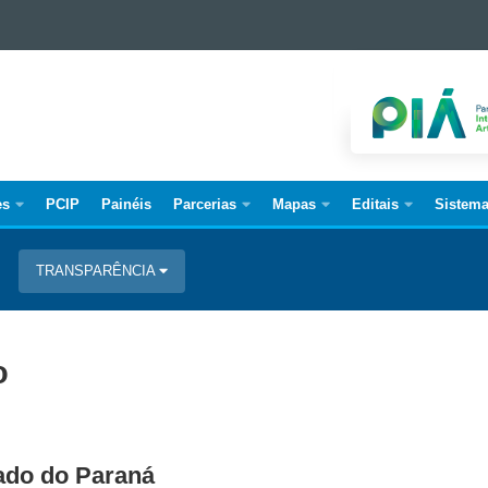
es
PCIP
Painéis
Parcerias
Mapas
Editais
Sistem
TRANSPARÊNCIA
o
tado do Paraná