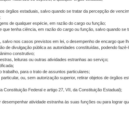
o aos órgãos estaduais, salvo quando se tratar da percepção de venc
;
gens de qualquer espécie, em razão do cargo ou função;
e que tenha ciência, em razão do cargo ou função, salvo quando se tr
 salvo nos casos previstos em lei, o desempenho de encargo que lh
ão de divulgação pública as autoridades constituídas, podendo fazê
 ânimo construtivo;
estras, leituras ou outras atividades estranhas ao serviço;
ificada;
 trabalho, para o trato de assuntos particulares;
rticular, ou, sem autorização superior, retirar objetos de órgãos es
 da Constituição Federal e artigo 27, VII, da Constituição Estadual);
 desempenhar atividade estranha às suas funções ou para lograr qualq