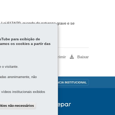
– Lei 6174/70, quando de natureza grave e se
ouTube para exibição de
tamos os cookies a partir das
Voltar
Início
Imprimir
Baixar
o visitante.
tadas anonimamente, não
OUVIDORIA
TRANSPARÊNCIA INSTITUCIONAL
vídeos institucionais exibidos
okies não-necessários