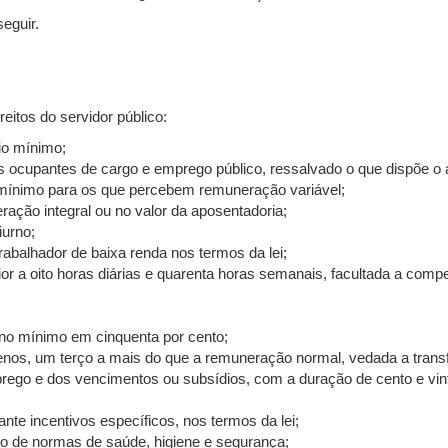
seguir.
ireitos do servidor público:
io mínimo;
os ocupantes de cargo e emprego público, ressalvado o que dispõe o a
o mínimo para os que percebem remuneração variável;
ção integral ou no valor da aposentadoria;
iurno;
rabalhador de baixa renda nos termos da lei;
or a oito horas diárias e quarenta horas semanais, facultada a com
 no mínimo em cinquenta por cento;
nos, um terço a mais do que a remuneração normal, vedada a transf
rego e dos vencimentos ou subsídios, com a duração de cento e vint
te incentivos específicos, nos termos da lei;
io de normas de saúde, higiene e segurança;