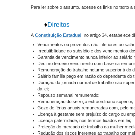
Para ler sobre o assunto, acesse os links no texto a 
♦
Direitos
A
Constituição Estadual
, no artigo 34, estabelece d
Vencimentos ou proventos não inferiores ao salár
Irredutibilidade do subsídio e dos vencimentos d
Garantia de vencimento nunca inferior ao salári
Décimo terceiro vencimento com base na remunera
Remuneração do trabalho noturno superior à do d
Salário família pago em razão do dependente do t
Duração da jornada normal de trabalho não superi
da lei;
Repouso semanal remunerado;
Remuneração do serviço extraordinário superior,
Gozo de férias anuais remuneradas com, pelo me
Licença à gestante sem prejuízo do cargo ou emp
Licença paternidade, nos termos fixados em lei;
Proteção do mercado de trabalho da mulher median
Redução dos riscos inerentes ao trabalho por me