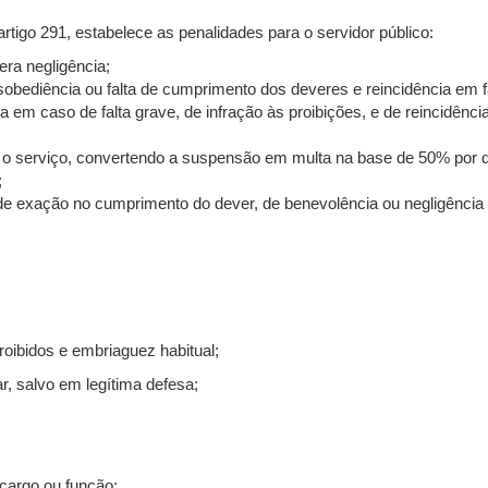
 artigo 291, estabelece as penalidades para o servidor público:
ra negligência;
obediência ou falta de cumprimento dos deveres e reincidência em fa
 em caso de falta grave, de infração às proibições, e de reincidênci
a o serviço, convertendo a suspensão em multa na base de 50% por 
;
 de exação no cumprimento do dever, de benevolência ou negligência c
roibidos e embriaguez habitual;
ar, salvo em legítima defesa;
cargo ou função;