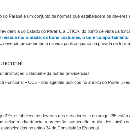
ado do Paraná é um conjunto de normas que estabelecem os deveres e
evidência do Estado do Paraná, a ÉTICA, do ponto de vista da funçã
m vista a moralidade, os bons costumes, o bom comportamento e
s, devendo proceder tanto na vida pública quanto na privada de form
uncional
 Administração Estadual e dá outras providências
tica Funcional – CCEF dos agentes públicos no âmbito do Poder Exe
go 279, estabelece os deveres dos servidores, e no artigo 285 estão 
que incluem advertência, repreensão, suspensão, multa, destituição 
 estabelecidos no artigo 34 da Constituição Estadual.