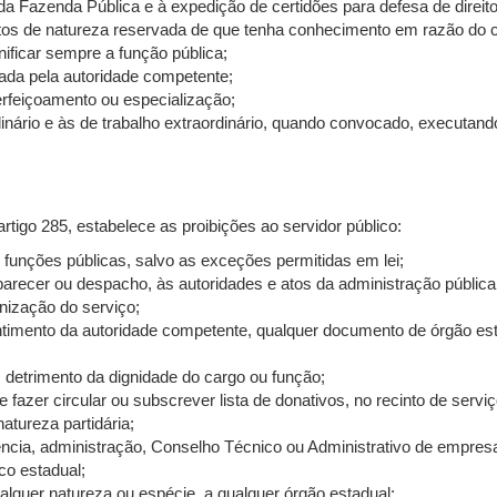
a Fazenda Pública e à expedição de certidões para defesa de direito
tos de natureza reservada de que tenha conhecimento em razão do c
nificar sempre a função pública;
ada pela autoridade competente;
erfeiçoamento ou especialização;
inário e às de trabalho extraordinário, quando convocado, executan
 artigo 285, estabelece as proibições ao servidor público:
funções públicas, salvo as exceções permitidas em lei;
arecer ou despacho, às autoridades e atos da administração pública
anização do serviço;
entimento da autoridade competente, qualquer documento de órgão esta
m detrimento da dignidade do cargo ou função;
azer circular ou subscrever lista de donativos, no recinto de serviç
atureza partidária;
erência, administração, Conselho Técnico ou Administrativo de empres
co estadual;
lquer natureza ou espécie, a qualquer órgão estadual;