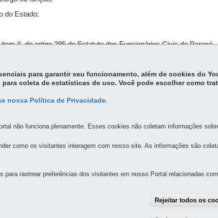
io do Estado;
item II, do artigo 285 do Estatuto dos Funcionários Civis do Paraná 
essenciais para garantir seu funcionamento, além de cookies do Y
 para coleta de estatísticas de uso. Você pode escolher como tra
e nossa Política de Privacidade.
rtal não funciona plenamente. Esses cookies não coletam informações sobre 
der como os visitantes interagem com nosso site. As informações são cole
MAPA DO SITE
DENUNCIE CORRUPÇÃO
para rastrear preferências dos visitantes em nosso Portal relacionadas com 
NAENSE DE DESENVOLVIMENTO ECONÔMICO E SOCIAL
Rejeitar todos os co
- Piso S1 - São Francisco