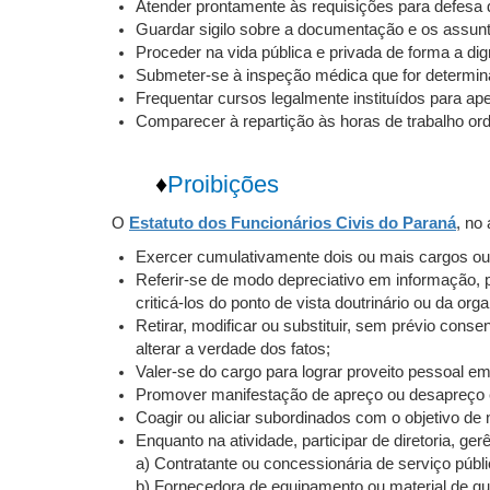
Atender prontamente às requisições para defesa d
Guardar sigilo sobre a documentação e os assun
Proceder na vida pública e privada de forma a dig
Submeter-se à inspeção médica que for determin
Frequentar cursos legalmente instituídos para ap
Comparecer à repartição às horas de trabalho ord
♦
Proibições
O
Estatuto dos Funcionários Civis do Paraná
, no
Exercer cumulativamente dois ou mais cargos ou 
Referir-se de modo depreciativo em informação, p
criticá-los do ponto de vista doutrinário ou da org
Retirar, modificar ou substituir, sem prévio cons
alterar a verdade dos fatos;
Valer-se do cargo para lograr proveito pessoal e
Promover manifestação de apreço ou desapreço e f
Coagir ou aliciar subordinados com o objetivo de n
Enquanto na atividade, participar de diretoria, g
a) Contratante ou concessionária de serviço públi
b) Fornecedora de equipamento ou material de qua