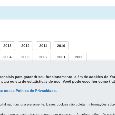
2013
2012
2011
2010
2004
2003
2002
2001
2000
essenciais para garantir seu funcionamento, além de cookies do Y
 para coleta de estatísticas de uso. Você pode escolher como tra
e nossa Política de Privacidade.
rtal não funciona plenamente. Esses cookies não coletam informações sobre 
der como os visitantes interagem com nosso site. As informações são cole