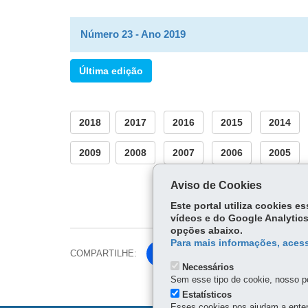
Número 23 - Ano 2019
Última edição
2018
2017
2016
2015
2014
2009
2008
2007
2006
2005
Aviso de Cookies
Este portal utiliza cookies 
vídeos e do Google Analytics
opções abaixo.
Para mais informações, acess
COMPARTILHE:
Fa
Li
Necessários
ce
nk
Sem esse tipo de cookie, nosso po
Tw
bo
ed
Estatísticos
itt
ok
In
Esses cookies nos ajudam a enten