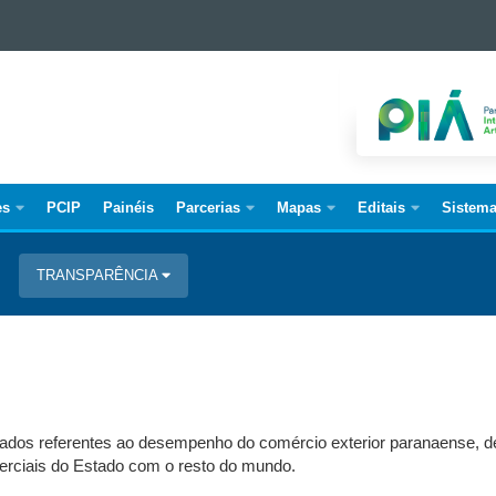
es
PCIP
Painéis
Parcerias
Mapas
Editais
Sistem
TRANSPARÊNCIA
izados referentes ao desempenho do comércio exterior paranaense,
rciais do Estado com o resto do mundo.