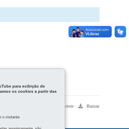
ouTube para exibição de
tamos os cookies a partir das
Voltar
Início
Imprimir
Baixar
o visitante.
tadas anonimamente, não