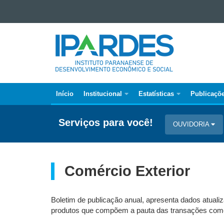
Ir para o conteúdo
IPARDES
Ir para a navegação
-
Ir para a busca
Mapa do site
INSTITUTO
PARANAENSE
DE
DESENVOLVIMENTO
Início
Institucional
Estatísticas
Publicaçõ
Navegação
ECONÔMICO
Principal
E
Serviços para você!
OUVIDORIA
SOCIAL
Ipardes
Comércio Exterior
Boletim de publicação anual, apresenta dados atual
produtos que compõem a pauta das transações come